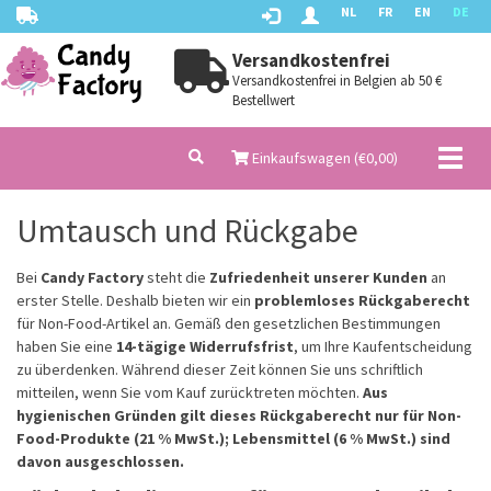
NL
FR
EN
DE
Versandkostenfrei
Versandkostenfrei in Belgien ab 50 €
Bestellwert
Toggl
Einkaufswagen (€
0,00
)
naviga
Umtausch und Rückgabe
Bei
Candy Factory
steht die
Zufriedenheit unserer Kunden
an
erster Stelle. Deshalb bieten wir ein
problemloses Rückgaberecht
für Non-Food-Artikel an. Gemäß den gesetzlichen Bestimmungen
haben Sie eine
14-tägige Widerrufsfrist
, um Ihre Kaufentscheidung
zu überdenken. Während dieser Zeit können Sie uns schriftlich
mitteilen, wenn Sie vom Kauf zurücktreten möchten.
Aus
hygienischen Gründen gilt dieses Rückgaberecht nur für Non-
Food-Produkte (21 % MwSt.); Lebensmittel (6 % MwSt.) sind
davon ausgeschlossen.