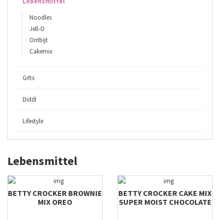
Lebensmittel
Noodles
Jell-O
Ontbijt
Cakemix
Gifts
Diddl
Lifestyle
Lebensmittel
BETTY CROCKER BROWNIE
BETTY CROCKER CAKE MIX
MIX OREO
SUPER MOIST CHOCOLATE
MIX