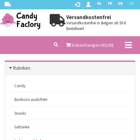
NL
FR
EN
DE
Versandkostenfrei
Versandkostenfrei in Belgien ab 50 €
Bestellwert
Toggl
Einkaufswagen (€
0,00
)
naviga
Rubriken
Candy
Bonbons auslöffeln
Snacks
Getränke