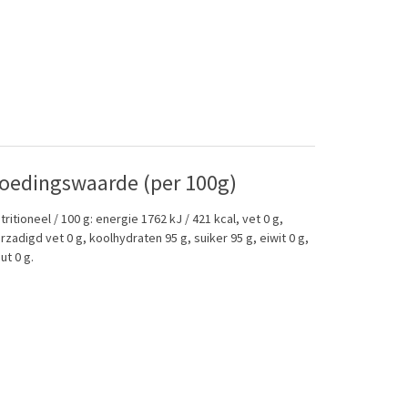
oedingswaarde (per 100g)
tritioneel / 100 g: energie 1762 kJ / 421 kcal, vet 0 g,
rzadigd vet 0 g, koolhydraten 95 g, suiker 95 g, eiwit 0 g,
ut 0 g.