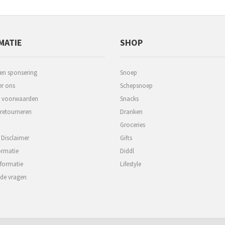
MATIE
SHOP
 en sponsering
Snoep
r ons
Schepsnoep
 voorwaarden
Snacks
 retourneren
Dranken
Groceries
 Disclaimer
Gifts
ormatie
Diddl
formatie
Lifestyle
lde vragen