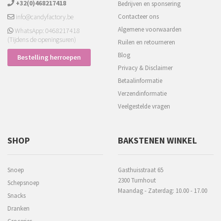
+32(0)468217418
Bedrijven en sponsering
info@candyfactory.be
Contacteer ons
Algemene voorwaarden
WhatsApp: 0468217418
(Tijdens de openingsuren)
Ruilen en retourneren
Blog
Bestelling herroepen
Privacy & Disclaimer
Betaalinformatie
Verzendinformatie
Veelgestelde vragen
SHOP
BAKSTENEN WINKEL
Snoep
Gasthuisstraat 65
2300 Turnhout
Schepsnoep
Maandag - Zaterdag: 10.00 - 17.00
Snacks
Dranken