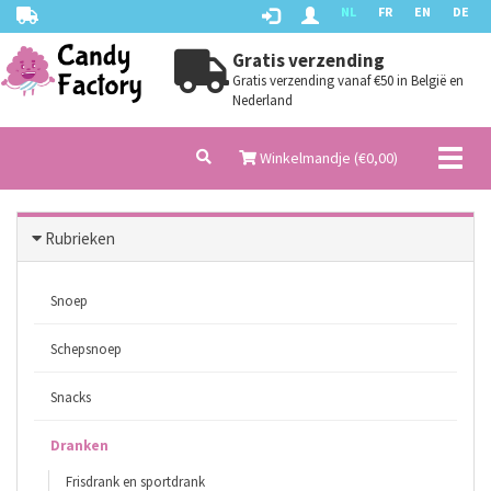
NL
FR
EN
DE
Gratis verzending
Gratis verzending vanaf €50 in België en
Nederland
Toggl
Winkelmandje (€
0,00
)
naviga
Rubrieken
Snoep
Schepsnoep
Snacks
Dranken
Frisdrank en sportdrank